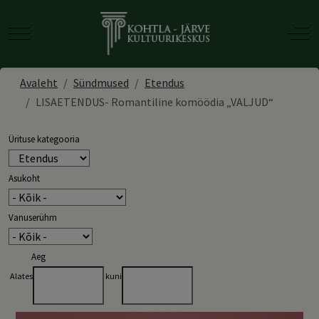
Mobile Menu Toggle
Off-
Avaleht
Sündmused
Etendus
LISAETENDUS- Romantiline komöödia „VALJUD“
Ürituse kategooria
Asukoht
Vanuserühm
Aeg
Alates
kuni