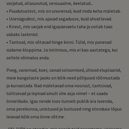
varjatud, allasurutud, sensuaalne, keelatud...
• Puudutustest, mis on ununenud, kuid mida keha mäletab.
• Unenägudest, mis ajavad segadusse, kuid ahvatlevad.
• Kirest, mis varjab end igapäevaelu taha ja ootab taas
vabaks laskmist.
• Tantsud, mis võtavad hinge kinni. Tülid, mis panevad
südame kloppima. Ja intiimsus, mis ei kao aastatega, kui
sellele võimalus anda.
Poeg, vanemad, koer, vanad solvumised, ühised eluplaanid,
meie kangelaste jaoks on kõik need põhjused rõõmustada
ja kurvastada. Nad mäletavad oma noorust, tantsivad,
tülitsevad ja lepivad ainult ühe asja nimel – et saada
õnnelikuks. Igas nende loos tunneb publik ära iseenda,
oma perekonna, unistused ja lootused ning etenduse lõpus
leiavad kõik oma õnne võtme.
„VALJUD“ on etendus, mis paneb teid naeratama, värisema