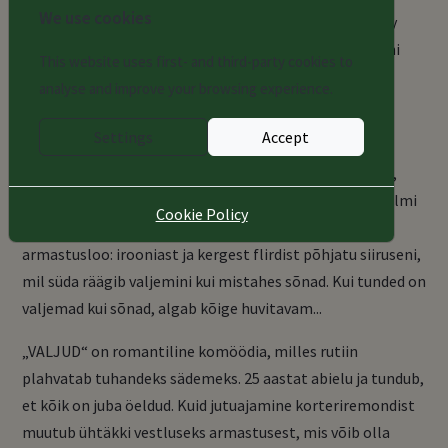
We use cookies
Danila Kozlovsky produktsioonifirma Danila Kozlovsky
Entertainment ja lavastaja Savva Saveljev toovad teieni
This website uses first- and third-party cookies to
etenduse, mille järel on tunne, et ei taha rääkida, vaid
analyse and improve your browsing experience.
karjuda ülevoolavatest emotsioonidest!
Settings
Accept
Laval on erakordsed näitlejad Victoria Tolstoganova ja
Maxim Vitorgan. Nende duetis on tunda erilist keemiat,
elavaid emotsioone ja sensuaalsust, millelt on raske silmi
Cookie Policy
pöörata. Koos jutustavad nad meile kõigile tuttava
armastusloo: irooniast ja kergest flirdist põhjatu siiruseni,
mil süda räägib valjemini kui mistahes sõnad. Kui tunded on
valjemad kui sõnad, algab kõige huvitavam...
„VALJUD“ on romantiline komöödia, milles rutiin
plahvatab tuhandeks sädemeks. 25 aastat abielu ja tundub,
et kõik on juba öeldud. Kuid jutuajamine korteriremondist
muutub ühtäkki vestluseks armastusest, mis võib olla