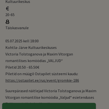
Kultuurikeskus
20-65
Täiskasvanule
05.07.2025 kell 18:00
Kohtla-Järve Kultuurikeskuses
Victoria Tolstoganova ja Maxim Vitorgan
romantilises komöödias „VALJUD“
Piletid 20.50 - 65.50€
Piletid on müügil Ostapilet süsteemi kaudu:
https://ostapilet.ee/rus/event/gromkie-186
Suurepärased näitlejad Victoria Tolstoganova ja Maxim
Vitorgan romantilise komöödia „Valjud“ esietenduses
Tallinnas ja Kohtla-Järvel!