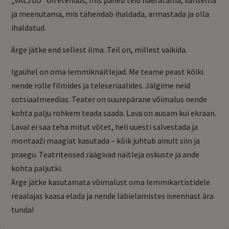
ja meenutama, mis tähendab ihaldada, armastada ja olla
ihaldatud.
Ärge jätke end sellest ilma. Teil on, millest vaikida.
Igaühel on oma lemmiknäitlejad. Me teame peast kõiki
nende rolle filmides ja teleseriaalides. Jälgime neid
sotsiaalmeedias. Teater on suurepärane võimalus nende
kohta palju rohkem teada saada. Lava on ausam kui ekraan.
Laval ei saa teha mitut võtet, heli uuesti salvestada ja
montaaži maagiat kasutada – kõik juhtub ainult siin ja
praegu. Teatriteosed räägivad näitleja oskuste ja ande
kohta paljutki.
Ärge jätke kasutamata võimalust oma lemmikartistidele
reaalajas kaasa elada ja nende läbielamistes iseennast ära
tunda!