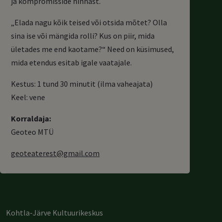
ja kompromisside hinnast.
„Elada nagu kõik teised või otsida mõtet? Olla
sina ise või mängida rolli? Kus on piir, mida
ületades me end kaotame?“ Need on küsimused,
mida etendus esitab igale vaatajale.
Kestus: 1 tund 30 minutit (ilma vaheajata)
Keel: vene
Korraldaja:
Geoteo MTÜ
geoteaterest@gmail.com
Kohtla-Järve Kultuurikeskus