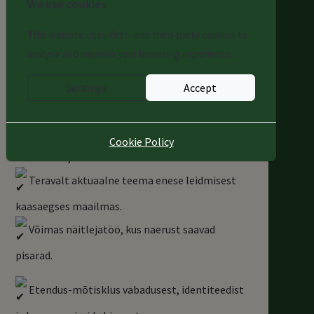
peavad lõputut dialoogi, kus välise komöödia
We use cookies
varjus peitub põlvkondade tragöödia. Tegelaste
This website uses first- and third-party cookies to
vaidlusest „meie“ ja „nende“ üle saab
analyse and improve your browsing experience.
filosoofiline uurimuse inimeksistentsi
olemusest.
Settings
Accept
Miks tasub seda vaadata?
Mrożeki geniaalne tekst on segu kibedast
Cookie Policy
huumorist ja läbilõikavast tõest.
Teravalt aktuaalne teema enese leidmisest
kaasaegses maailmas.
Võimas näitlejatöö, kus naerust saavad
pisarad.
Etendus-mõtisklus vabadusest, identiteedist