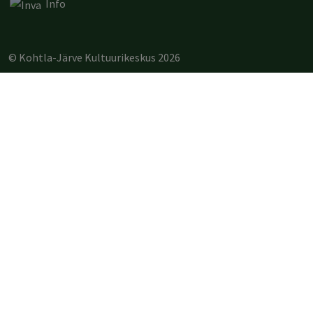
Info
© Kohtla-Järve Kultuurikeskus 2026