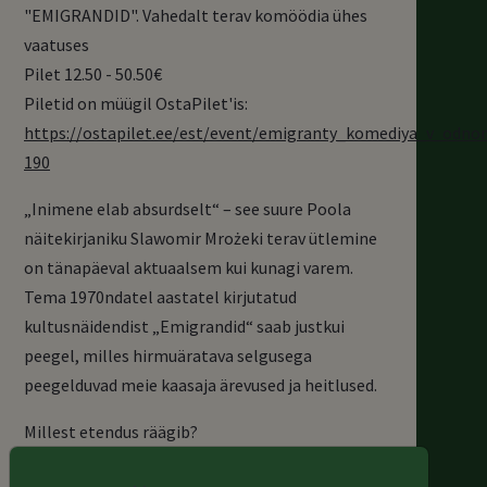
"EMIGRANDID". Vahedalt terav komöödia ühes
vaatuses
Pilet 12.50 - 50.50€
Piletid on müügil OstaPilet'is:
https://ostapilet.ee/est/event/emigranty_komediya_v_odnom
190
„Inimene elab absurdselt“ – see suure Poola
näitekirjaniku Slawomir Mrożeki terav ütlemine
on tänapäeval aktuaalsem kui kunagi varem.
Tema 1970ndatel aastatel kirjutatud
kultusnäidendist „Emigrandid“ saab justkui
peegel, milles hirmuäratava selgusega
peegelduvad meie kaasaja ärevused ja heitlused.
Millest etendus räägib?
Kaks emigranti. Kaks tõde. Kaks saatust. AA ja XX