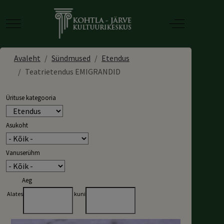
Mobile Menu Toggle
Off-Canvas T
Avaleht
Sündmused
Etendus
Teatrietendus EMIGRANDID
Ürituse kategooria
Asukoht
Vanuserühm
Aeg
Alates
kuni