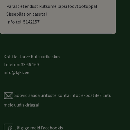
Pärast etendust kutsume lapsi loovtöötuppa!
Sissepääs on tasuta!
Info tel. 5142157
Kohtla-Järve Kultuurikeskus
Telefon: 33 66 169
info@kjkk.ee
Soovid saada ürituste kohta infot e-postile?
Liitu
meie uudiskirjaga
!
Jälgige meid Facebookis