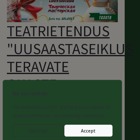
TEATRIETENDUS
"UUSAASTASEIKLUS
TERAVATE
OKASTE
We use cookies
PLANEEDIL"
This website uses first- and third-party cookies to
analyse and improve your browsing experience.
10 Jaanuar 2026 - 12:00
Settings
Accept