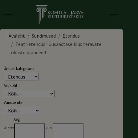
Mobile Menu Toggle
Off-Canvas
Avaleht
Sündmused
Etendus
Teatrietendus "Uusaastaseiklus teravate
okaste planeedil"
Ürituse kategooria
Asukoht
Vanuserühm
Aeg
Alates
kuni