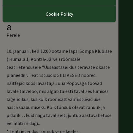
Sompa klubi
Cookie Policy
Tasuta
Perele
10. jaanuaril kell 12:00 ootame lapsi Sompa Klubisse
( Humala 1, Kohtla-Järve ) rõõmsale
teatrietendusele "Uusaastaseiklus teravate okaste
planeedil". Teatristuudio SIILIKESED noored
näitlejad koos lavastaja Julia Popovaga toovad
lavale talveloo, mis algab täiesti tavalises lumises
lagendikus, kus kõik rõõmsalt valmistuvad uue
aasta saabumiseks. Kõik tundub olevat rahulik ja
pidulik… kuid nagu tavaliselt, juhtub aastavahetuse
eel alati midagi...
* Teatrietendus toimub vene keeles.