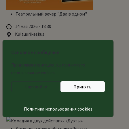
Театральный вечер "Два в одном"
14 мая 2026 - 18:30
Kultuurikeskus
Вход свободный
Основное сообщение
Продолжая навигацию, вы принимаете
Спектакль «Жители города Кардамона и
использование cookies.
разбойники»
Настройки
Принять
28 апреля 2026 - 11:00
Kultuurikeskus
12
Политика использования cookies
Комедия в двух действиях «Дуэты»